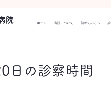
病院
ホーム
当院について
初めての方へ
診
20日の診察時間